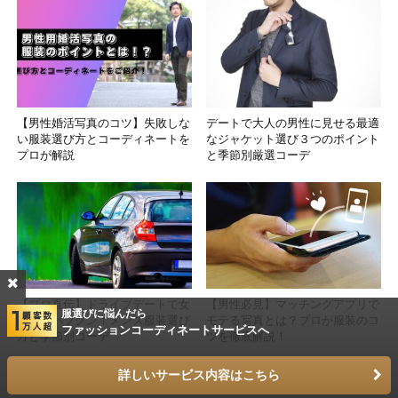
【男性婚活写真のコツ】失敗しな
デートで大人の男性に見せる最適
い服装選び方とコーディネートを
なジャケット選び３つのポイント
プロが解説
と季節別厳選コーデ
【プロ直伝】ドライブデートで女
【男性必見】マッチングアプリで
服選びに悩んだら
子受けバツグン！メンズ服装選び
モテる写真とは？プロが服装のコ
ファッションコーディネートサービスへ
方と季節別コーデ
ツを徹底解説！
詳しいサービス内容はこちら