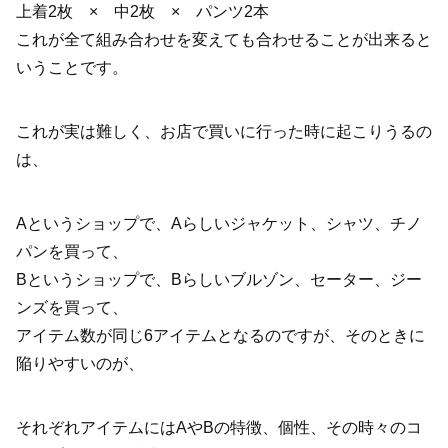
上着2枚 × 中2枚 × パンツ2本
これが全て組み合わせを変えても合わせることが出来ると
いうことです。
これが実は難しく、お店で買いに行った時に起こりうるの
は、
A
というショップで、
A
らしいジャケット、シャツ、チノ
パンを買って、
B
というショップで、
B
らしいブルゾン、セーター、ジー
ンズを買って、
アイテム数が同じ
6
アイテムとなるのですが、そのときに
陥りやすいのが、
それぞれアイテムには
A
や
B
の特徴、個性、その時々のコ