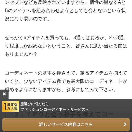
ンセプトなども反映されていますから、個性の異なる
A
と
B
のアイテムを組み合わせようとしても合わないという状
況になり易いのです。
せっかく
6
アイテムを買っても、
8
通りはおろか、
2
～
3
通
り程度しか組めないということ、皆さんに思い当たる節は
ありませんか？
コーディネートの基本を押さえて、定番アイテムを揃えて
いくと、少ないアイテム数でも最大限のコーディネートが
組めるようになりますから、参考にしてみて下さい。
服選びに悩んだら
ファッションコーディネートサービスへ
２．ＴＰＯと会う相手を考えてコー
ディネートする
詳しいサービス内容はこちら