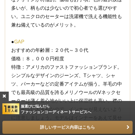
多いが、柄ものは少ないので初心者でも選びやす
い。ユニクロのセーターは洗濯機で洗える機能性も
兼ね備えているのがメリット。
●
GAP
おすすめの年齢層：２０代～３０代
価格：８，０００円程度
特徴：アメリカのファストファッションブランド。
シンプルなデザインのジーンズ、Tシャツ、シャ
ツ、パーカーなどの定番アイテムが揃う。羊毛の中
でも最高級の品質を誇るメリノウールのVネックセ
ーターは薄く着心地がいい上に保温性も高い。襟の
服選びに悩んだら
開きが少し大きめなので、インナーが見えないよう
ファッションコーディネートサービスへ
に注意しましょう。モデルはインナーをあえて見せ
る着こなしをしていますが、これは上級技です。
詳しいサービス内容はこちら