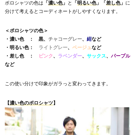
ポロシャツの色は
「
濃い色
」
と
「
明るい色
」「
差し色
」
に
分けて考えるとコーディネートがしやすくなります。
＜ポロシャツの色＞
・濃い色 ： 黒、
チャコーグレー
、
紺
など
・明るい色：
ライトグレー
、
ベージュ
など
・差し色 ：
ピンク
、
ラベンダー
、
サックス
、
パープル
など
この使い分けで印象がガラっと変わってきます。
【
濃い色のポロシャツ
】