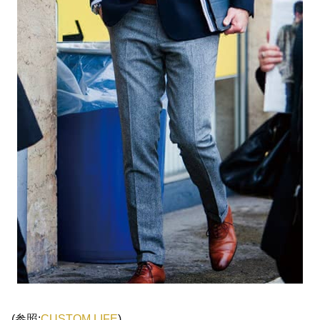
(参照:
CUSTOM LIFE
)