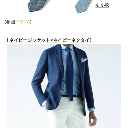
(参照:
P.S.FA
)
【
ネイビージャケット×ネイビーネクタイ
】