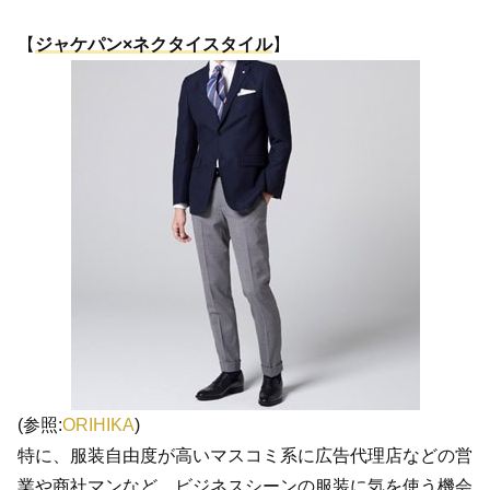
【
ジャケパン×ネクタイスタイル
】
(参照:
ORIHIKA
)
特に、服装自由度が高いマスコミ系に広告代理店などの営
業や商社マンなど、ビジネスシーンの服装に気を使う機会