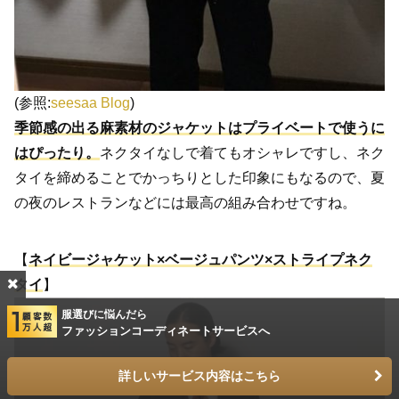
(参照:
seesaa Blog
)
季節感の出る麻素材のジャケットはプライベートで使うに
はぴったり。
ネクタイなしで着てもオシャレですし、ネク
タイを締めることでかっちりとした印象にもなるので、夏
の夜のレストランなどには最高の組み合わせですね。
【
ネイビージャケット×ベージュパンツ×ストライプネク
タイ
】
服選びに悩んだら
ファッションコーディネートサービスへ
詳しいサービス内容はこちら