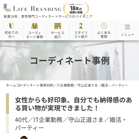
創業18年、男性専門コーディネートサービスのパイオニア
初めての
スタイリ
よくある
サービス
コーディ
メニュー
スト紹介
方へ
質問
ネート事例
紹介
コーディネート事例
ホーム
コーディネート事例
40代／IT企業勤務／守山正道さま／婚活・パーティー
女性からも好印象、自分でも納得感の
あ
る買い物が実現できました！
40代／IT企業勤務／守山正道さま／婚活・
パーティー