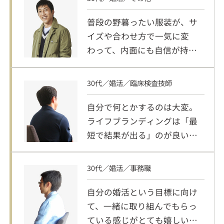
普段の野暮ったい服装が、サ
イズや合わせ方で一気に変
わって、内面にも自信が持て
るように。
30代／婚活／臨床検査技師
自分で何とかするのは大変。
ライフブランディングは「最
短で結果が出る」のが良いで
す。
30代／婚活／事務職
自分の婚活という目標に向け
て、一緒に取り組んでもらっ
ている感じがとても嬉しいで