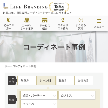
創業18年、男性専門コーディネートサービスのパイオニア
初めての
スタイリ
よくある
サービス
コーディ
メニュー
スト紹介
方へ
質問
ネート事例
紹介
コーディネート事例
ホーム
コーディネート事例
カテ
年代別
シーン別
職業別
お悩み別
ゴリ
婚活・パーティー
ビジネス
詳細
プライベート