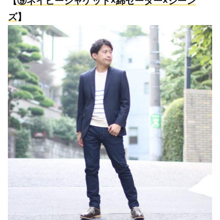
【
⑨
ネイビージャケット×綿セーター×ジーン
ズ
】