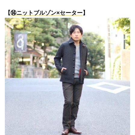
【
⑭
ニットブルゾン×セーター
】