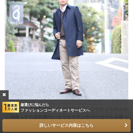
服選びに悩んだら
レストランで食事デートなどであれば、ジャケットの上か
ファッションコーディネートサービスへ
ら羽織っても違和感ないようなステンカラーコートを使っ
て少しカッチリ感を出していっても良いでしょう。
詳しいサービス内容はこちら