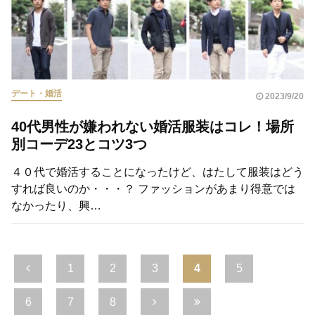
デート・婚活
2023/9/20
40代男性が嫌われない婚活服装はコレ！場所
別コーデ23とコツ3つ
４０代で婚活することになったけど、はたして服装はどう
すれば良いのか・・・？ ファッションがあまり得意では
なかったり、興…
1
2
3
4
5
6
7
8