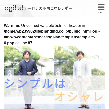
Warning
: Undefined variable $string_header in
/home/wp235982/lifebranding.co.jp/public_html/logi-
lab/wp-content/themes/logi-lab/template/template-
6.php
on line
87